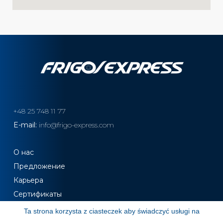
+48 25 748 11 77
E-mail:
info@frigo-express.com
О нас
Предложение
Карьера
Сертификаты
Контакт
Ta strona korzysta z ciasteczek aby świadczyć usługi na