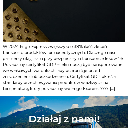
W 2024 Frigo Express zwiększyło o 38% ilość zleceń
transportu produktów farmaceutycznych. Dlaczego nasi
partnerzy ufają nam przy bezpiecznym transporcie leków? ⭐️
Posiadamy certyfikat GDP – leki muszą być transportowane
we właściwych warunkach, aby ochronić je przed
zniszczeniem lub uszkodzeniem. Certyfikat GDP określa
standardy przechowywania produktów wrażliwych na
temperaturę, który posiadamy we Frigo Express. ???? […]
Działaj z nami!