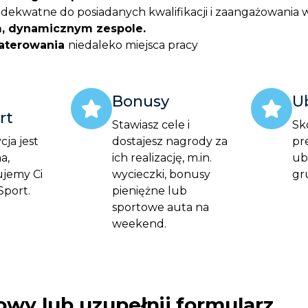
ekwatne do posiadanych kwalifikacji i zaangażowania
, dynamicznym zespole.
aterowania
niedaleko miejsca pracy
Bonusy
U
rt
Stawiasz cele i
Sk
ja jest
dostajesz nagrody za
pr
a,
ich realizację, m.in.
ub
jemy Ci
wycieczki, bonusy
gr
Sport.
pieniężne lub
sportowe auta na
weekend
.
owy lub uzupełnij formularz