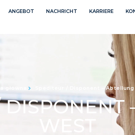
ANGEBOT
NACHRICHT
KARRIERE
KO
na główna
Spediteur / Disponent – Abteilun
/ DISPONENT 
WEST