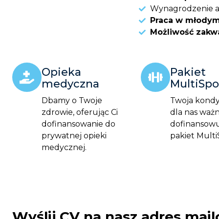
Wynagrodzenie ad
Praca w młodym
Możliwość zakw
Opieka
Pakiet
medyczna
MultiSpo
Dbamy o Twoje
Twoja kondyc
zdrowie, oferując Ci
dla nas ważn
dofinansowanie do
dofinansowu
prywatnej opieki
pakiet Multi
medycznej.
Wyślij CV na nasz adres mail