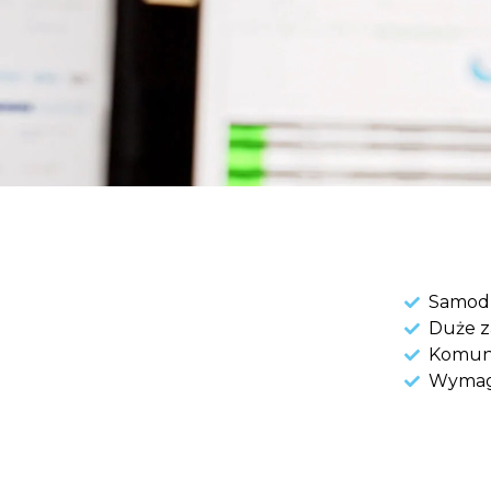
Samodz
Duże z
Komuni
Wymaga