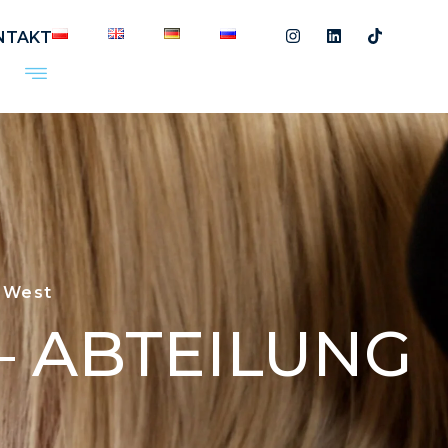
NTAKT
g West
– ABTEILUNG