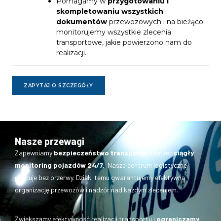
Pomagamy w
przygotowaniu i
skompletowaniu wszystkich
dokumentów
przewozowych i na bieżąco
monitorujemy wszystkie zlecenia
transportowe, jakie powierzono nam do
realizacji.
ZAPYTAJ O SZCZEGÓŁY
Nasze przewagi
Zapewniamy
bezpieczeństwo transportu
poprzez
ciągły
monitoring pojazdów 24/7.
Nasze centrum logistyczne
pracuje bez przerwy. Dzięki temu gwarantujemy efektywną
organizację przewozów i nadzór nad każdym zleceniem.
Zwiększamy efektywnosć realizacji transportu i
ograniczamy