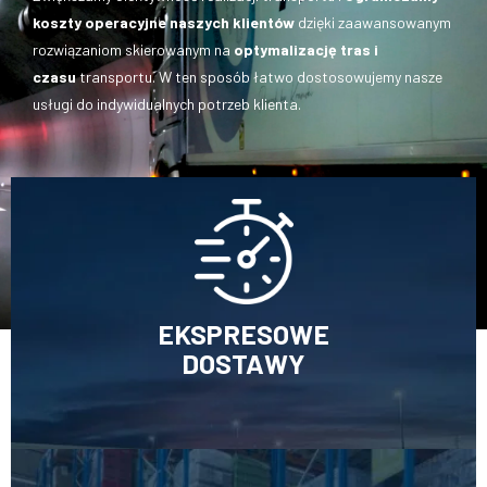
koszty operacyjne naszych klientów
dzięki zaawansowanym
rozwiązaniom skierowanym na
optymalizację tras i
czasu
transportu. W ten sposób łatwo dostosowujemy nasze
usługi do indywidualnych potrzeb klienta.
EKSPRESOWE
DOSTAWY